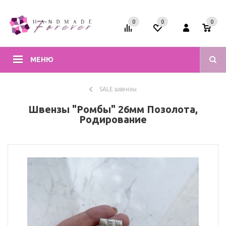
0
0
0
МЕНЮ
SALE швензы
Швензы "Ромбы" 26мм Позолота,
Родирование