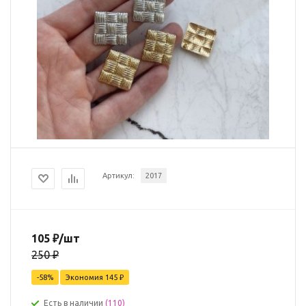
Артикул:
2017
105
₽
/шт
250
₽
-
58
%
Экономия
145
₽
Есть в наличии
(110)