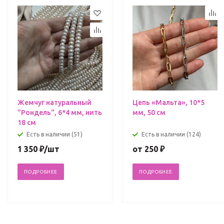
Жемчуг натуральный
Цепь «Мальта», 10*5
"Рондель", 6*4 мм, нить
мм, 50 см
18 см
Есть в наличии (51)
Есть в наличии (124)
1 350
₽
/шт
от
250 ₽
ПОДРОБНЕЕ
ПОДРОБНЕЕ