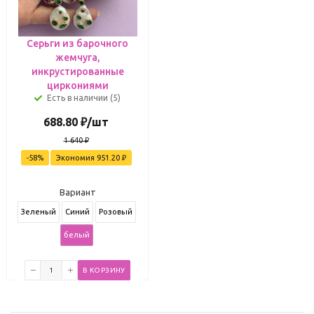
Серьги из барочного
жемчуга,
инкрустированные
циркониями
Есть в наличии (5)
688.80
₽
/шт
1 640
₽
-
58
%
Экономия
951.20
₽
Вариант
Зеленый
Синий
Розовый
белый
В КОРЗИНУ