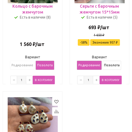
Кольцо с барочным
Серьги с барочным
жемчугом
жемчугом 15*15мм
Есть в наличии (8)
Есть в наличии (5)
693
₽
/шт
1 650
₽
-
58
%
Экономия
957
₽
1 560
₽
/шт
Вариант
Вариант
Родирование
Позолота
Родирование
Позолота
В КОРЗИНУ
В КОРЗИНУ