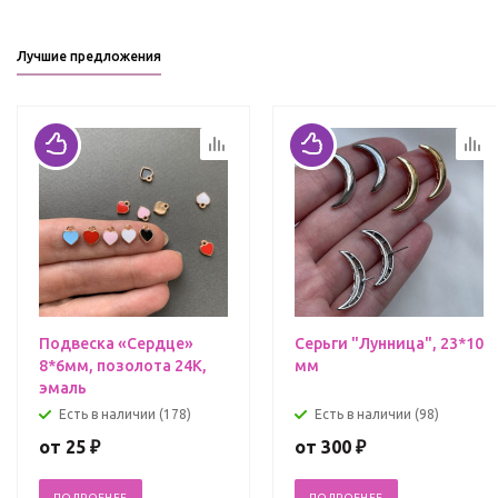
Лучшие предложения
Подвеска «Сердце»
Серьги "Лунница", 23*10
8*6мм, позолота 24К,
мм
эмаль
Есть в наличии (178)
Есть в наличии (98)
от
25 ₽
от
300 ₽
ПОДРОБНЕЕ
ПОДРОБНЕЕ