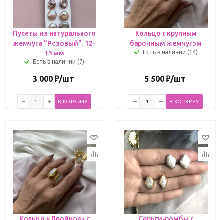
Пусеты из натурального
Кольцо с крупным
жемчуга "Розовый", 12-
барочным жемчугом
Есть в наличии (14)
13 мм
Есть в наличии (7)
3 000
₽
/шт
5 500
₽
/шт
В КОРЗИНУ
В КОРЗИНУ
Кольцо «Двойное» с
Серьги-ромбы с