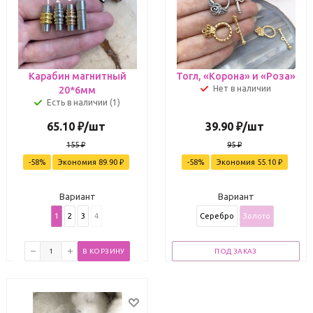
Карабин магнитный
Тогл, «Корона» и «Роза»
Нет в наличии
20*6мм
Есть в наличии (1)
65.10
₽
/шт
39.90
₽
/шт
155
₽
95
₽
-
58
%
Экономия
89.90
₽
-
58
%
Экономия
55.10
₽
Вариант
Вариант
1
2
3
4
Серебро
Золото
В КОРЗИНУ
ПОД ЗАКАЗ