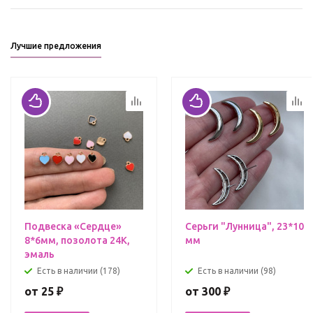
Лучшие предложения
Подвеска «Сердце»
Серьги "Лунница", 23*10
8*6мм, позолота 24К,
мм
эмаль
Есть в наличии (178)
Есть в наличии (98)
от
25 ₽
от
300 ₽