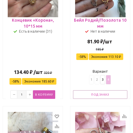
Концевик «Корона»,
Бейл Родий/Позолота 10
10*15 мм
мм
Есть в наличии (31)
Нет в наличии
81.90
₽
/шт
195
₽
-
58
%
Экономия
113.10
₽
Вариант
134.40
₽
/шт
320
₽
1
2
3
4
-
58
%
Экономия
185.60
₽
В КОРЗИНУ
ПОД ЗАКАЗ