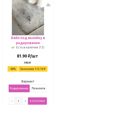
Бейл под вклейку в
родировании
Есть в наличии (13)
81.90
₽
/шт
195
₽
-
58
%
Экономия
113.10
₽
Вариант
Родирование
Позолота
В КОРЗИНУ