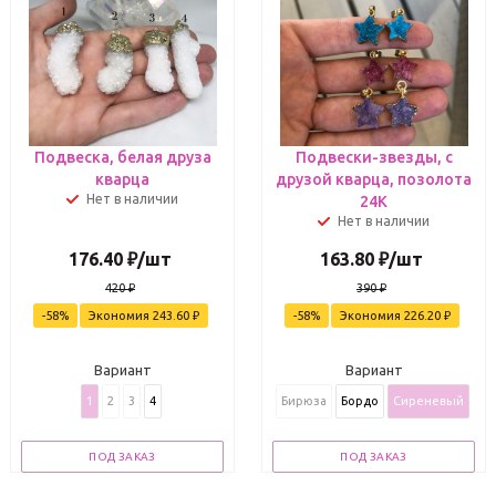
Подвеска, белая друза
Подвески-звезды, с
кварца
друзой кварца, позолота
Нет в наличии
24К
Нет в наличии
176.40
₽
/шт
163.80
₽
/шт
420
₽
390
₽
-
58
%
Экономия
243.60
₽
-
58
%
Экономия
226.20
₽
Вариант
Вариант
1
2
3
4
Бирюза
Бордо
Сиреневый
ПОД ЗАКАЗ
ПОД ЗАКАЗ