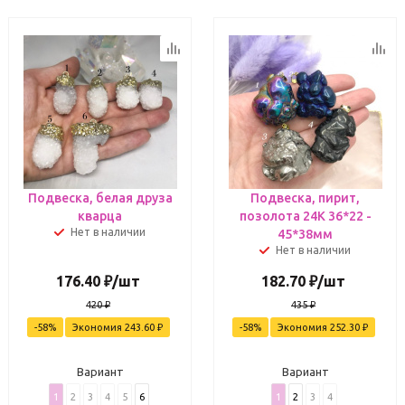
Подвеска, белая друза
Подвеска, пирит,
кварца
позолота 24К 36*22 -
Нет в наличии
45*38мм
Нет в наличии
176.40
₽
/шт
182.70
₽
/шт
420
₽
435
₽
-
58
%
Экономия
243.60
₽
-
58
%
Экономия
252.30
₽
Вариант
Вариант
1
2
3
4
5
6
1
2
3
4