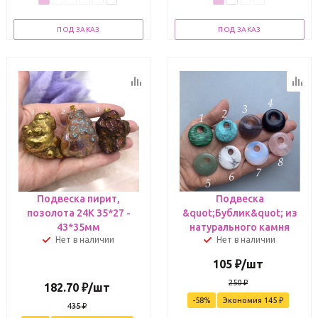
ПОД ЗАКАЗ
ПОД ЗАКАЗ
Подвеска пирит,
Подвеска
позолота 24К 35*27 -
&quot;Бублик&quot; из
43*35мм
натурального камня
Нет в наличии
Нет в наличии
105
₽
/шт
250
₽
182.70
₽
/шт
-
58
%
Экономия
145
₽
435
₽