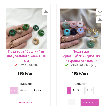
Подвеска "Бублик" из
Подвеска
натурального камня, 18
&quot;Бублик&quot; из
мм
натурального камня
Нет в наличии
Есть в наличии (28)
195
₽
/шт
195
₽
/шт
Вариант
Вариант
Агат
Малахит
Яшма
1
2
3
4
5
6
ПОД ЗАКАЗ
В КОРЗИНУ