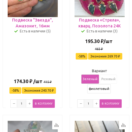
Подвеска "Звезда",
Подвеска «Стрела»,
Амазонит, 16мм
кварц. Позолота 24К
Есть в наличии (5)
Есть в наличии (3)
195.30
₽
/шт
465
₽
-
58
%
Экономия
269.70
₽
Вариант
Зеленый
Розовый
174.30
₽
/шт
415
₽
фиолетовый
-
58
%
Экономия
240.70
₽
В КОРЗИНУ
В КОРЗИНУ