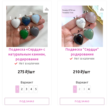
Подвеска «Сердце» с
Подвеска "Сердце"
натуральным камнем,
родирование
Нет в наличии
родирование
Нет в наличии
275
₽
/шт
210
₽
/шт
Вариант
Вариант
1
2
3
4
5
1
2
3
4
ПОД ЗАКАЗ
ПОД ЗАКАЗ