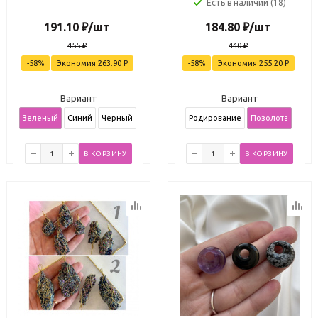
Есть в наличии (18)
191.10
₽
/шт
184.80
₽
/шт
455
₽
440
₽
-
58
%
Экономия
263.90
₽
-
58
%
Экономия
255.20
₽
Вариант
Вариант
Зеленый
Синий
Черный
Родирование
Позолота
В КОРЗИНУ
В КОРЗИНУ