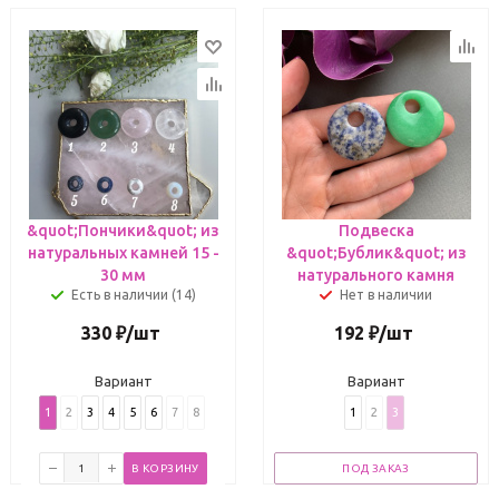
&quot;Пончики&quot; из
Подвеска
натуральных камней 15 -
&quot;Бублик&quot; из
30 мм
натурального камня
Есть в наличии (14)
Нет в наличии
330
₽
/шт
192
₽
/шт
Вариант
Вариант
1
2
3
4
5
6
7
8
1
2
3
В КОРЗИНУ
ПОД ЗАКАЗ