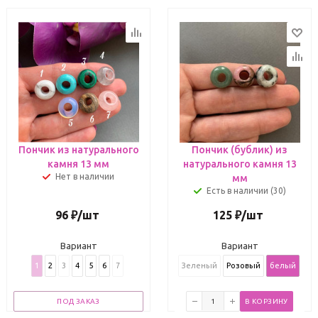
Пончик из натурального
Пончик (бублик) из
камня 13 мм
натурального камня 13
Нет в наличии
мм
Есть в наличии (30)
96
₽
/шт
125
₽
/шт
Вариант
Вариант
1
2
3
4
5
6
7
Зеленый
Розовый
белый
ПОД ЗАКАЗ
В КОРЗИНУ