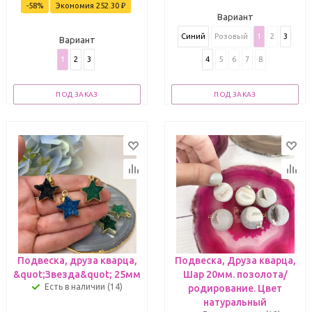
-
58
%
Экономия
252.30
₽
Вариант
Синий
Розовый
1
2
3
Вариант
1
2
3
4
5
6
7
8
ПОД ЗАКАЗ
ПОД ЗАКАЗ
Подвеска, друза кварца,
Подвеска, Друза кварца,
&quot;Звезда&quot; 25мм
Шар 20мм. позолота/
Есть в наличии (14)
родирование. Цвет
натуральный