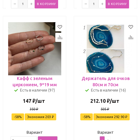
В КОРЗИНУ
В КОРЗИНУ
Кафф с зеленым
Держатель для очков
цирконием, 9*19 мм
80см и 70см
Есть в наличии (97)
Есть в наличии (16)
147
₽
/шт
212.10
₽
/шт
350
₽
505
₽
-
58
%
Экономия
203
₽
-
58
%
Экономия
292.90
₽
Вариант
Вариант