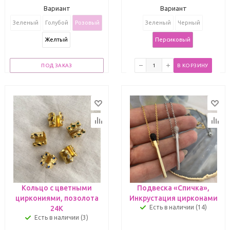
Вариант
Вариант
Зеленый
Голубой
Розовый
Зеленый
Черный
Желтый
Персиковый
ПОД ЗАКАЗ
В КОРЗИНУ
Кольцо с цветными
Подвеска «Спичка»,
циркониями, позолота
Инкрустация цирконами
Есть в наличии (14)
24К
Есть в наличии (3)