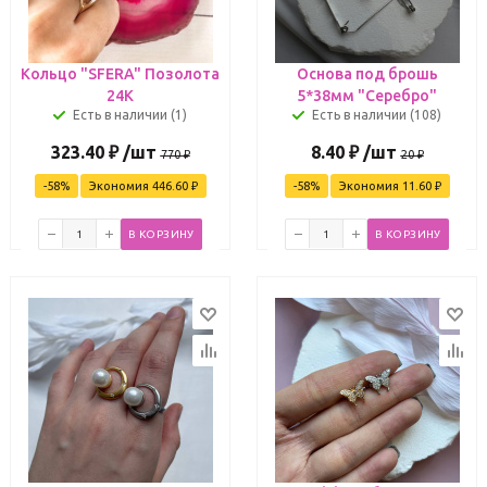
Кольцо "SFERA" Позолота
Основа под брошь
24К
5*38мм "Серебро"
Есть в наличии (1)
Есть в наличии (108)
323.40
₽
/шт
8.40
₽
/шт
770
₽
20
₽
-
58
%
Экономия
446.60
₽
-
58
%
Экономия
11.60
₽
В КОРЗИНУ
В КОРЗИНУ