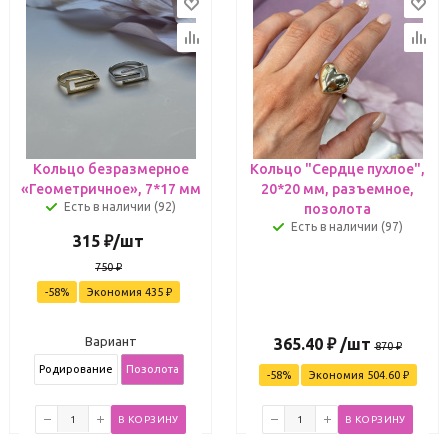
Кольцо безразмерное
Кольцо "Сердце пухлое",
«Геометричное», 7*17 мм
20*20 мм, разъемное,
Есть в наличии (92)
позолота
Есть в наличии (97)
315
₽
/шт
750
₽
-
58
%
Экономия
435
₽
Вариант
365.40
₽
/шт
870
₽
Родирование
Позолота
-
58
%
Экономия
504.60
₽
В КОРЗИНУ
В КОРЗИНУ