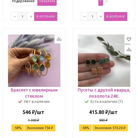
Родирование
Позолота
1
2
В КОРЗИНУ
В КОРЗИНУ
Браслет с ювелирным
Пусеты с друзой кварца,
стеклом
позолота 24К.
Нет в наличии
Есть в наличии (1)
546
₽
/шт
415.80
₽
/шт
1 300
₽
990
₽
-
58
%
Экономия
754
₽
-
58
%
Экономия
574.20
₽