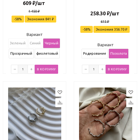
609
₽
/шт
1 450
₽
258.30
₽
/шт
-
58
%
Экономия
841
₽
615
₽
-
58
%
Экономия
356.70
₽
Вариант
Зеленый
Синий
Черный
Вариант
Прозрачный
фиолетовый
Родирование
Позолота
В КОРЗИНУ
В КОРЗИНУ