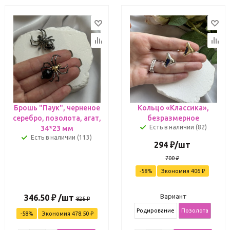
Брошь "Паук", черненое
Кольцо «Классика»,
серебро, позолота, агат,
безразмерное
Есть в наличии (82)
34*23 мм
Есть в наличии (113)
294
₽
/шт
700
₽
-
58
%
Экономия
406
₽
Вариант
346.50
₽
/шт
825
₽
Родирование
Позолота
-
58
%
Экономия
478.50
₽