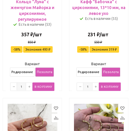
Кольцо "Луна" с
Кафф "Бабочка" с
жемчугом Майорка и
циркониями, 13*10 мм, на
циркониями,
левое ухо
Есть в наличии (55)
регулируемое
Есть в наличии (53)
357
₽
/шт
231
₽
/шт
850
₽
550
₽
-
58
%
Экономия
493
₽
-
58
%
Экономия
319
₽
Вариант
Вариант
Родирование
Позолота
Родирование
Позолота
В КОРЗИНУ
В КОРЗИНУ