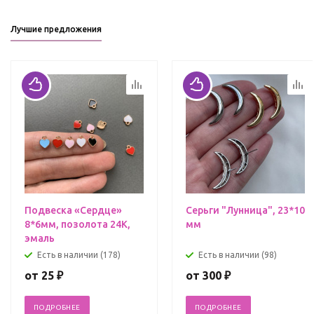
Лучшие предложения
Подвеска «Сердце»
Серьги "Лунница", 23*10
8*6мм, позолота 24К,
мм
эмаль
Есть в наличии (178)
Есть в наличии (98)
от
25 ₽
от
300 ₽
ПОДРОБНЕЕ
ПОДРОБНЕЕ