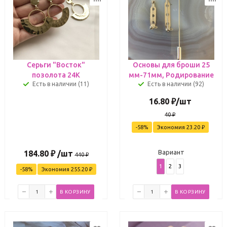
Серьги "Восток"
Основы для броши 25
позолота 24К
мм-71мм, Родирование
Есть в наличии (11)
Есть в наличии (92)
16.80
₽
/шт
40
₽
-
58
%
Экономия
23.20
₽
Вариант
184.80
₽
/шт
440
₽
1
2
3
-
58
%
Экономия
255.20
₽
В КОРЗИНУ
В КОРЗИНУ