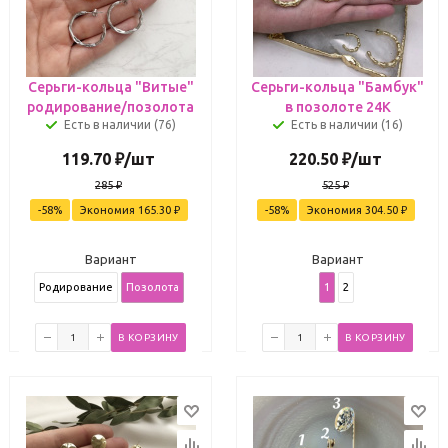
Серьги-кольца "Витые"
Серьги-кольца "Бамбук"
родирование/позолота
в позолоте 24К
Есть в наличии (76)
Есть в наличии (16)
119.70
₽
/шт
220.50
₽
/шт
285
₽
525
₽
-
58
%
Экономия
165.30
₽
-
58
%
Экономия
304.50
₽
Вариант
Вариант
Родирование
Позолота
1
2
В КОРЗИНУ
В КОРЗИНУ