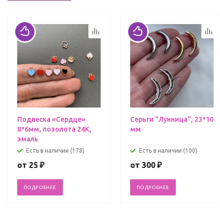
Подвеска «Сердце»
Серьги "Лунница", 23*10
8*6мм, позолота 24К,
мм
эмаль
Есть в наличии (178)
Есть в наличии (100)
от
25 ₽
от
300 ₽
ПОДРОБНЕЕ
ПОДРОБНЕЕ