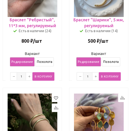
Браслет "Ребристый",
Браслет "Шарики", 5 мм,
11*3 мм, регулируемый
регулируемый
Есть в наличии (24)
Есть в наличии (14)
800
₽
/шт
500
₽
/шт
Вариант
Вариант
Родирование
Позолота
Родирование
Позолота
В КОРЗИНУ
В КОРЗИНУ