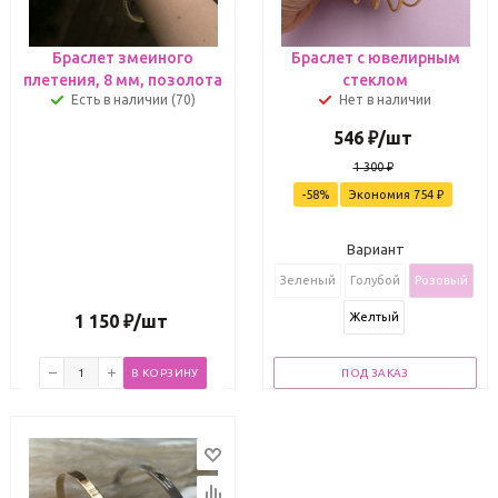
Браслет змеиного
Браслет с ювелирным
плетения, 8 мм, позолота
стеклом
Есть в наличии (70)
Нет в наличии
546
₽
/шт
1 300
₽
-
58
%
Экономия
754
₽
Вариант
Зеленый
Голубой
Розовый
Желтый
1 150
₽
/шт
В КОРЗИНУ
ПОД ЗАКАЗ