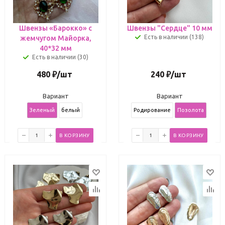
Швензы «Барокко» с
Швензы "Сердце" 10 мм
Есть в наличии (138)
жемчугом Майорка,
40*32 мм
Есть в наличии (30)
480
₽
/шт
240
₽
/шт
Вариант
Вариант
Зеленый
белый
Родирование
Позолота
В КОРЗИНУ
В КОРЗИНУ