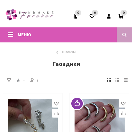
0
0
0
МЕНЮ
Швензы
Гвоздики