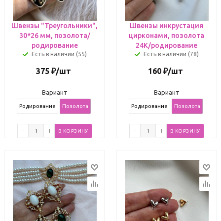
Швензы "Треугольники",
Швензы инкрустация
30*26 мм, позолота/
цирконами, позолота
родирование
24К/родирование
Есть в наличии (55)
Есть в наличии (78)
375
₽
/шт
160
₽
/шт
Вариант
Вариант
Родирование
Позолота
Родирование
Позолота
В КОРЗИНУ
В КОРЗИНУ