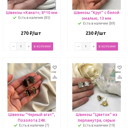
Швензы «Канат», 8*10 мм
Швензы "Круг" с белой
Есть в наличии (85)
эмалью, 13 мм
Есть в наличии (89)
270
₽
/шт
230
₽
/шт
В КОРЗИНУ
В КОРЗИНУ
Швензы "Черный агат",
Швензы "Цветок" из
Позолота 24К
перламутра, серые
Есть в наличии (7)
Есть в наличии (19)