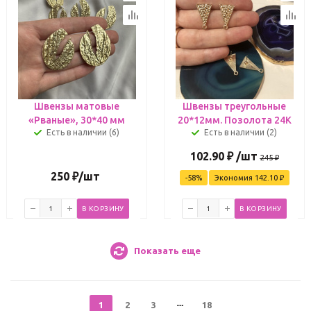
Швензы матовые
Швензы треугольные
«Рваные», 30*40 мм
20*12мм. Позолота 24К
Есть в наличии (6)
Есть в наличии (2)
102.90
₽
/шт
245
₽
250
₽
/шт
-
58
%
Экономия
142.10
₽
В КОРЗИНУ
В КОРЗИНУ
Показать еще
1
2
3
18