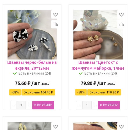
Швензы черно-белые из
Швензы "Цветок" с
акрила, 20*12мм
жемчугом майорка, 14мм
Есть в наличии (24)
Есть в наличии (24)
75.60
₽
/шт
79.80
₽
/шт
180
₽
190
₽
-
58
%
Экономия
104.40
₽
-
58
%
Экономия
110.20
₽
В КОРЗИНУ
В КОРЗИНУ