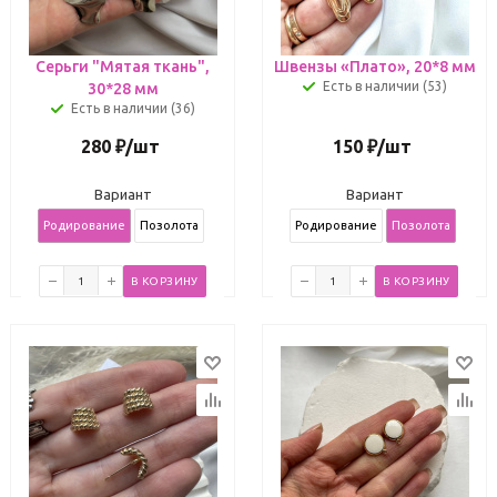
Серьги "Мятая ткань",
Швензы «Плато», 20*8 мм
Есть в наличии (53)
30*28 мм
Есть в наличии (36)
280
₽
/шт
150
₽
/шт
Вариант
Вариант
Родирование
Позолота
Родирование
Позолота
В КОРЗИНУ
В КОРЗИНУ