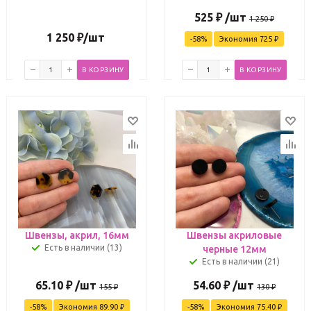
525
₽
/шт
1 250
₽
1 250
₽
/шт
-
58
%
Экономия
725
₽
В КОРЗИНУ
В КОРЗИНУ
Швензы, акрил, 16мм
Швензы акриловые
Есть в наличии (13)
черные 12мм
Есть в наличии (21)
65.10
₽
/шт
54.60
₽
/шт
155
₽
130
₽
-
58
%
Экономия
89.90
₽
-
58
%
Экономия
75.40
₽