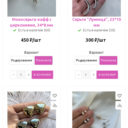
Моносерьга-кафф с
Серьги "Лунница", 23*10
циркониями, 34*8 мм
мм
Есть в наличии (60)
Есть в наличии (50)
450
₽
/шт
300
₽
/шт
Вариант
Вариант
Родирование
Позолота
Родирование
Позолота
В КОРЗИНУ
В КОРЗИНУ