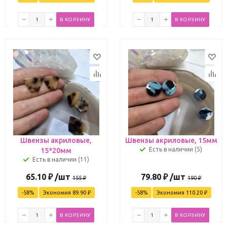
В КОРЗИНУ
В КОРЗИНУ
Швензы акриловые,
Швензы акриловые, 15мм
Есть в наличии (5)
15*20мм
Есть в наличии (11)
65.10
₽
/шт
79.80
₽
/шт
155
₽
190
₽
-
58
%
Экономия
89.90
₽
-
58
%
Экономия
110.20
₽
В КОРЗИНУ
В КОРЗИНУ