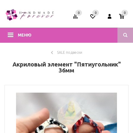
0
0
0
МЕНЮ
SALE подвески
Акриловый элемент "Пятиугольник"
36мм