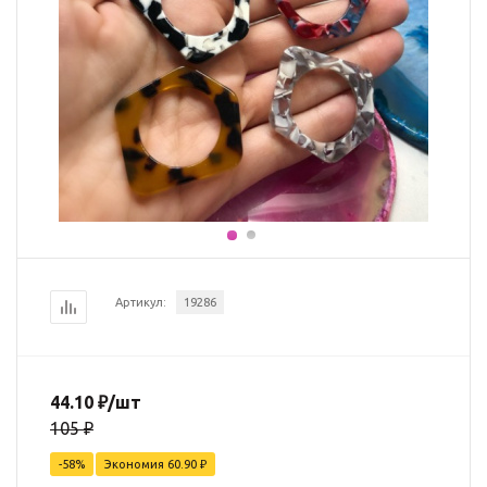
Артикул:
19286
44.10
₽
/шт
105
₽
-
58
%
Экономия
60.90
₽