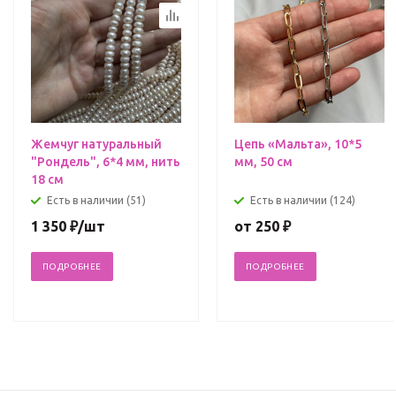
Жемчуг натуральный
Цепь «Мальта», 10*5
"Рондель", 6*4 мм, нить
мм, 50 см
18 см
Есть в наличии (51)
Есть в наличии (124)
1 350
₽
/шт
от
250 ₽
ПОДРОБНЕЕ
ПОДРОБНЕЕ