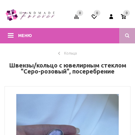
0
0
0
МЕНЮ
Кольца
Швензы/кольцо с ювелирным стеклом
"Серо-розовый", посеребрение