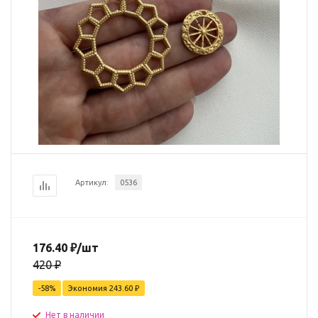
Артикул:
0536
176.40
₽
/шт
420
₽
-
58
%
Экономия
243.60
₽
Нет в наличии