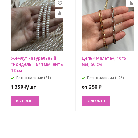
Жемчуг натуральный
Цепь «Мальта», 10*5
"Рондель", 6*4 мм, нить
мм, 50 см
18 см
Есть в наличии (51)
Есть в наличии (126)
1 350
₽
/шт
от
250 ₽
ПОДРОБНЕЕ
ПОДРОБНЕЕ